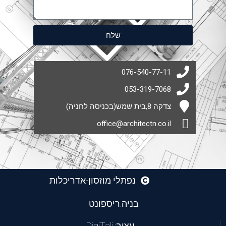
שלח
076-540-77-11
053-319-7068
צדקה 8,בית שמש(בכניסה לחניה)
office@architectn.co.il
נפתלי מוזסון-אדריכלות
בניה:ריספונט
עצוב:
DigiTali