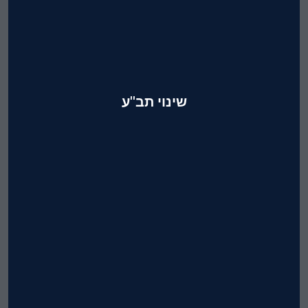
שינוי תב''ע
מקסום פוטנציאל בניה, תכנון,
קידום והגשת בקשות לשינוי תב''ע
ברשויות.