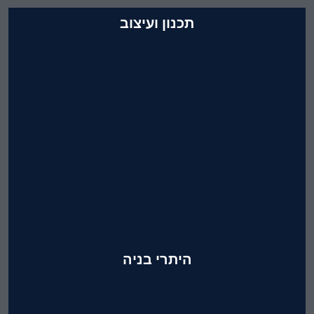
תכנון ועיצוב
תכנון, עיצוב, שרטוט והגשה תכניות
אדריכליות לעיצוב פנים ובניה
הנדסית אזרחית
היתרי בניה